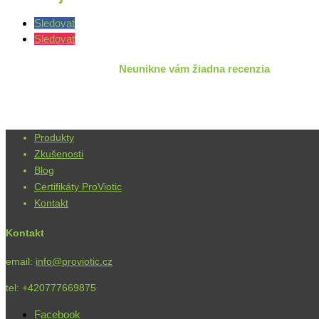
Sledovat
Sledovat
Neunikne vám žiadna recenzia
Produkty
Zkušenosti
Blog
Certifikáty ProViotic
Kontakt
Kontakt
email:
info@proviotic.cz
tel: +420777669875
Facebook