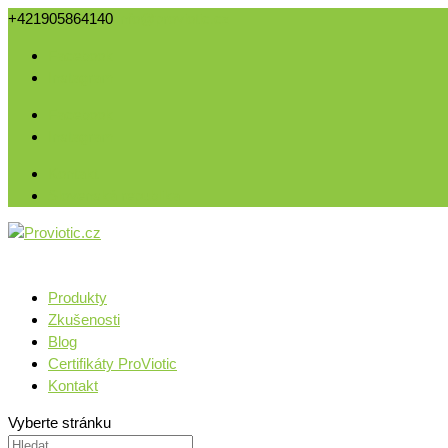
+421905864140
info@proviotic.cz
Facebook
Instagram
Facebook
Instagram
Kontakt
Slovenská republika
Produkty
Zkušenosti
Blog
Certifikáty ProViotic
Kontakt
Vyberte stránku