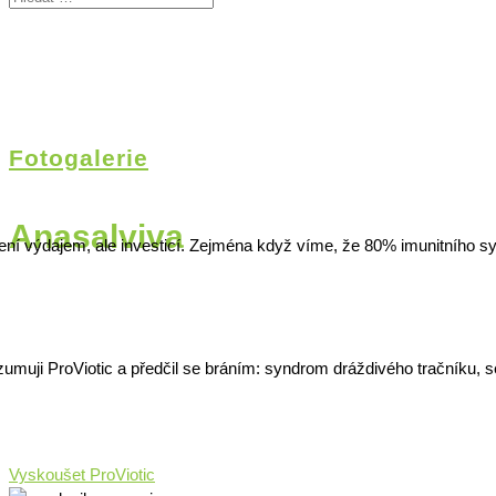
Fotogalerie
Anasalviva
ní výdajem, ale investicí. Zejména když víme, že 80% imunitního s
umuji ProViotic a předčil se bráním: syndrom dráždivého tračníku, se
Vyskoušet ProViotic