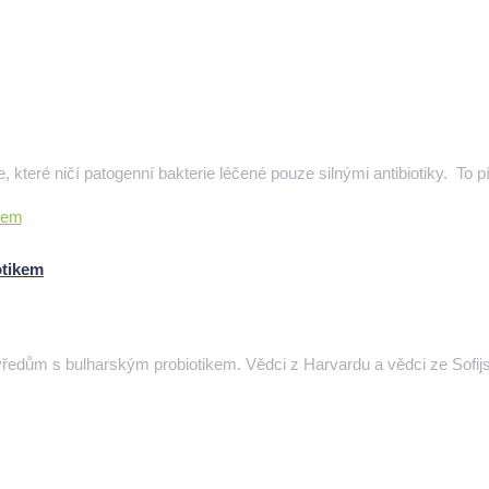
které ničí patogenní bakterie léčené pouze silnými antibiotiky. To pí
otikem
vředům s bulharským probiotikem. Vědci z Harvardu a vědci ze Sofijsk