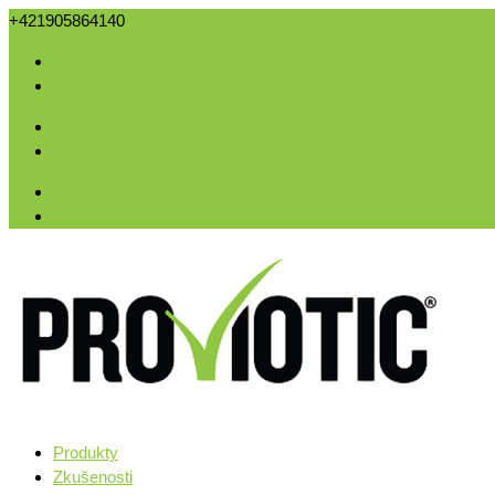
+421905864140
info@proviotic.cz
Facebook
Instagram
Facebook
Instagram
Kontakt
Slovenská republika
Produkty
Zkušenosti