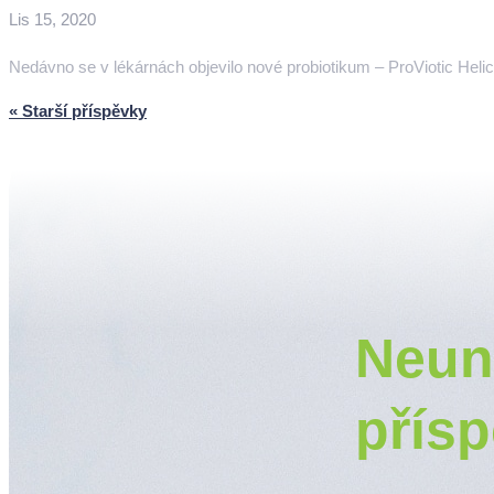
Lis 15, 2020
Nedávno se v lékárnách objevilo nové probiotikum – ProViotic Helico
« Starší příspěvky
Neun
přís