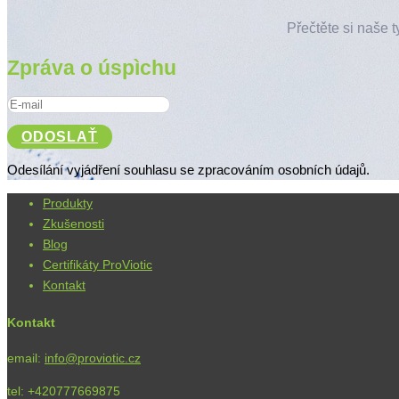
Přečtěte si naše t
Zpráva o úspìchu
ODOSLAŤ
Odesílání vyjádření souhlasu se zpracováním osobních údajů.
Produkty
Zkušenosti
Blog
Certifikáty ProViotic
Kontakt
Kontakt
email:
info@proviotic.cz
tel: +420777669875