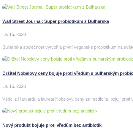
Wall Street Journal: Super probiotikum z Bulharska
Lis 15, 2020
Bulharská společnost vytvořila první veganské probiotikum na světe, 
Držitel Nobelovy ceny bojuje proti vředům s bulharským probi
Lis 15, 2020
Vědci z Harvardu a laureát Nobelovy ceny za medicínu bojují proti 
Nový produkt bojuje proti vředům bez antibiotik