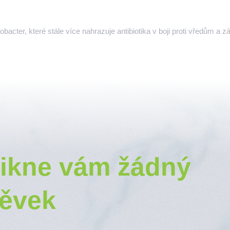
bacter, které stále více nahrazuje antibiotika v boji proti vředům a
ikne vám žádný
pěvek