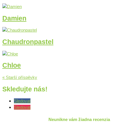
Damien
Chaudronpastel
Chloe
« Starší příspěvky
Skledujte nás!
Sledovat
Sledovat
Neunikne vám žiadna recenzia