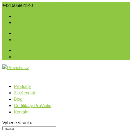
+421905864140
info@proviotic.cz
Facebook
Instagram
Facebook
Instagram
Kontakt
Slovenská republika
Produkty
Zkušenosti
Blog
Certifikáty ProViotic
Kontakt
Vyberte stránku