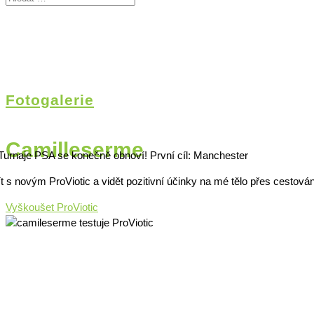
Fotogalerie
Camilleserme
í! Turnaje PSA se konečně obnoví! První cíl: Manchester
čít s novým ProViotic a vidět pozitivní účinky na mé tělo přes cest
Vyškoušet ProViotic